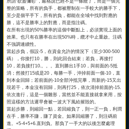
所謂“欲蓋彌彰”，嚴格說已經不是一條纜了，而是一個完
整的策略，所有的負手，都被壓制在一手較大的勝手下，
至少是個平手下，所有的負，都能在全域中找到對應的
勝，這不是勝率上的對應，而是指注碼。
在所有出現的50%勝率的這個中斷點上，必須實現上面的
效果。也只有在勝率在出現50%時，纜才中止重啟。注碼
不強調連續性。
當起步負，假設-5，在資金允許的情況下（至少300-500
碼），你接打10，勝，則此回合結束；若負，再接打
10，若負接打10.。。。直到勝出1手10，與前面的-5抵
消；然後打15或是20，每勝一手，沖掉前面一個-10，直
到本金回歸；若前面的-10全部沖抵完畢，而新的-15又出
現若干，本金沒有回歸，則再打25，依次清掉前面的-15.
依次進行，這是一個雛形，當然並不能直接就拿來用，按
照這樣的方法遲早會被一波大下風給摧毀的。
當起步勝，則縮回一點，若回縮負了，則一正一負，利潤
在手，勝率不賺，賺了資金。如果回縮勝了，則注碼前
進。+5-4+5+6.直到負。那負了一手大的以後怎麼處理