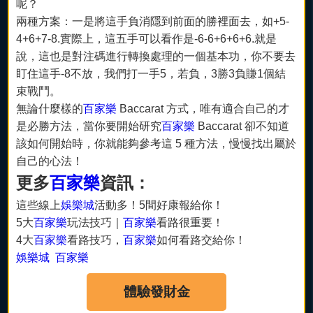
呢？
兩種方案：一是將這手負消隱到前面的勝裡面去，如+5-
4+6+7-8.實際上，這五手可以看作是-6-6+6+6+6.就是
說，這也是對注碼進行轉換處理的一個基本功，你不要去
盯住這手-8不放，我們打一手5，若負，3勝3負賺1個結
束戰鬥。
無論什麼樣的
百家樂
Baccarat 方式，唯有適合自己的才
是必勝方法，當你要開始研究
百家樂
Baccarat 卻不知道
該如何開始時，你就能夠參考這 5 種方法，慢慢找出屬於
自己的心法！
更多
百家樂
資訊：
這些線上
娛樂城
活動多！5間好康報給你！
5大
百家樂
玩法技巧｜
百家樂
看路很重要！
4大
百家樂
看路技巧，
百家樂
如何看路交給你！
娛樂城
百家樂
體驗發財金