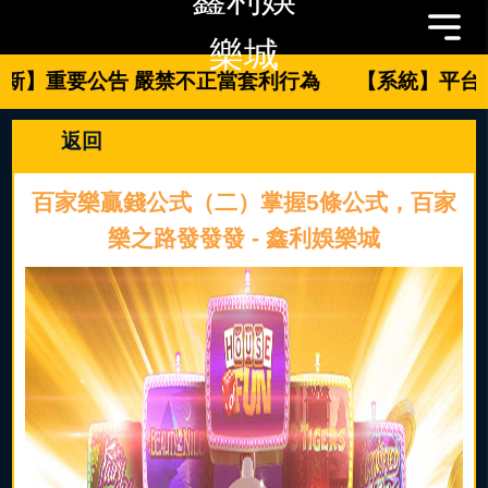
樂城
】重要公告 嚴禁不正當套利行為
【系統】平台提
返回
百家樂贏錢公式（二）掌握5條公式，百家
樂之路發發發 - 鑫利娛樂城